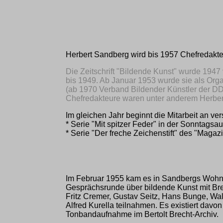
Herbert Sandberg wird bis 1957 Chefredakteu
Die Zeitschrift "Bildende Kunst" wurde 1947
bis 1949. Ab Januar 1953 wurde sie als Or
(ab 1970 Verband Bildender Künstler der D
Chefredakteure waren unter anderem Herbert
Im gleichen Jahr beginnt die Mitarbeit an ve
* Serie "Mit spitzer Feder" in der Sonntagsa
* Serie "Der freche Zeichenstift" des "Magaz
Im Februar 1955 kam es in Sandbergs Wohn
Gesprächsrunde über bildende Kunst mit Bre
Fritz Cremer, Gustav Seitz, Hans Bunge, Wa
Alfred Kurella teilnahmen. Es existiert davon
Tonbandaufnahme im Bertolt Brecht-Archiv.