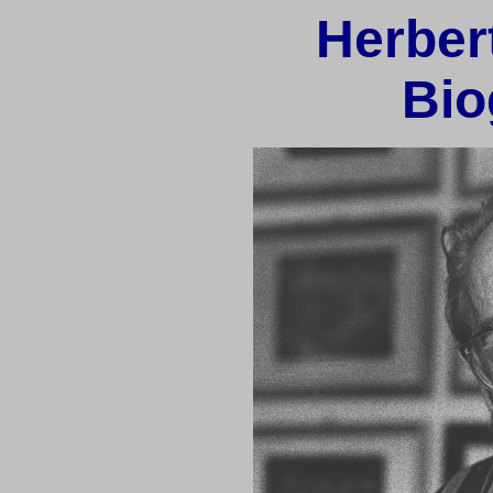
Herber
Bio