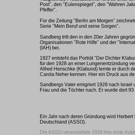
Post", den "Eulenspiegel", den "Wahren Jak
Pfeffer".
Für die Zeitung "Berlin am Morgen" zeichnet
Serie "Mein Beruf und seine Sorgen".
Sandberg tritt den in den 20er Jahren geg
Organisationen "Rote Hilfe" und der "Internat
(IAH) bei.
1927 entsteht das Porträt "Der Dichter Klabu
für den 1928 an einer Lungenentzündung ver
Alfred Henschke (Klabund) lernte er durch 
Carola Neher kennen. Hier ein Druck aus d
Sandbergs Vater emigriert 1928 nach Israel 
Frau und die Töchter nach. Er wurde dort 93 
Ein Jahr nach deren Gründung wird Herbert S
Deutschland (ASSO).
Die ASSO veranstaltete 1929 ihre erste Auss